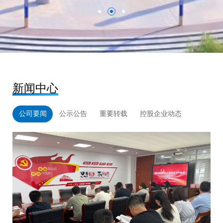
新闻中心
公司要闻
公示公告
重要转载
控股企业动态