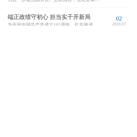
端正政绩守初心 担当实干开新局
02
2026.07
为庆祝中国共产党成立105周年，扎实推进树立和践行正确政绩观学习教育，宿马投资集团党委书记胡成兵同志围...
电话
0557-2666151
地址
宿州市宿马园区科创中心宿马集团10楼
监督举报
友情链接：
安徽省人民政府
宿州市人民政府
安徽网信网